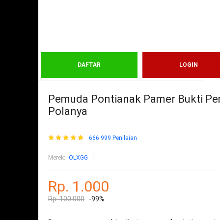
DAFTAR
LOGIN
Pemuda Pontianak Pamer Bukti Pe
Polanya
666.999 Penilaian
Merek:
OLXGG
Rp. 1.000
Rp. 100.000
-99%